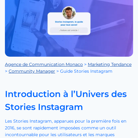
Agence de Communication Monaco
>
Marketing Tendance
>
Community Manager
>
Guide Stories Instagram
Introduction à l’Univers des
Stories Instagram
Les Stories Instagram, apparues pour la première fois en
2016, se sont rapidement imposées comme un outil
incontournable pour les utilisateurs et les marques