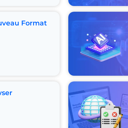
uveau Format
wser