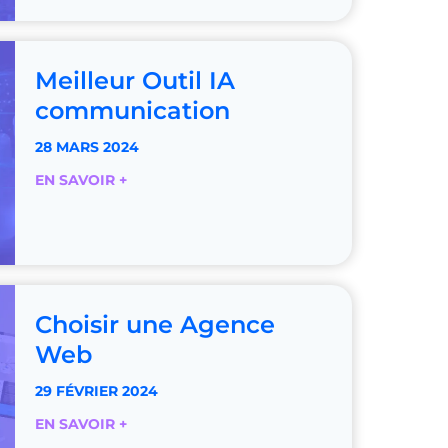
é
n
e
a
r
c
Meilleur Outil IA
u
o
communication
n
s
28 MARS 2024
i
M
EN SAVOIR +
t
e
e
i
i
l
n
l
t
e
e
Choisir une Agence
u
r
r
n
Web
O
e
29 FÉVRIER 2024
u
t
t
v
C
EN SAVOIR +
i
s
h