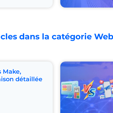
icles
dans la catégorie We
s Make,
son détaillée