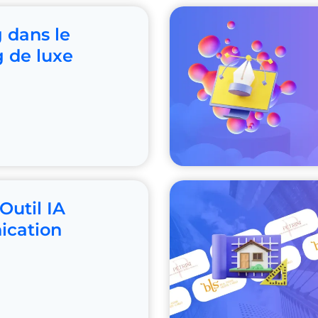
 dans le
 de luxe
Outil IA
cation