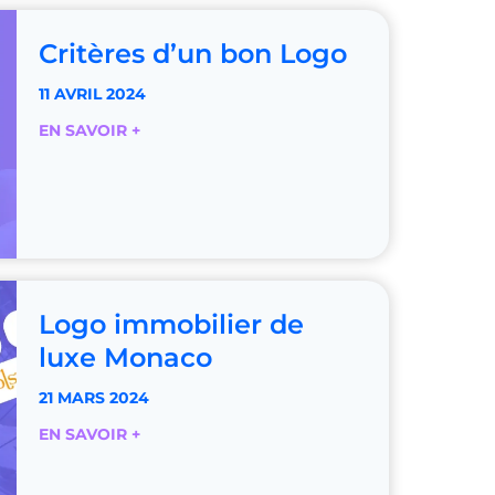
M
i
Critères d’un bon Logo
n
i
11 AVRIL 2024
,
C
EN SAVOIR +
l
r
’
i
u
t
t
è
i
r
l
e
i
s
Logo immobilier de
s
d
e
luxe Monaco
’
r
u
21 MARS 2024
c
n
o
L
EN SAVOIR +
b
m
o
o
m
g