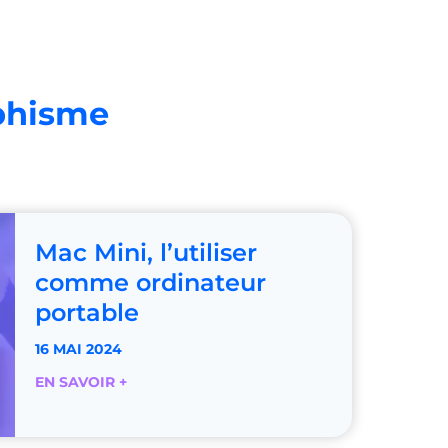
aphisme
Mac Mini, l’utiliser
comme ordinateur
portable
16 MAI 2024
M
EN SAVOIR +
a
c