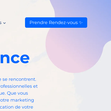
s
Prendre Rendez-vous ✨
ance
 se rencontrent.
rofessionnelles et
ue. Que vous
votre marketing
ication de votre