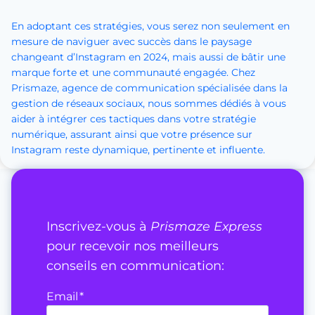
En adoptant ces stratégies, vous serez non seulement en
mesure de naviguer avec succès dans le paysage
changeant d’Instagram en 2024, mais aussi de bâtir une
marque forte et une communauté engagée. Chez
Prismaze, agence de communication spécialisée dans la
gestion de réseaux sociaux, nous sommes dédiés à vous
aider à intégrer ces tactiques dans votre stratégie
numérique, assurant ainsi que votre présence sur
Instagram reste dynamique, pertinente et influente.
Inscrivez-vous à
Prismaze Express
pour recevoir nos meilleurs
conseils en communication:
Email
*