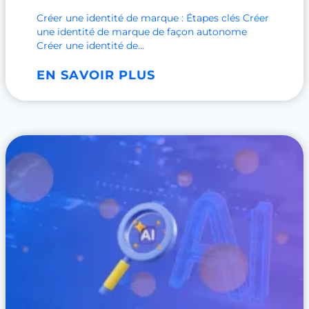
Créer une identité de marque : Étapes clés Créer
une identité de marque de façon autonome
Créer une identité de…
C
EN SAVOIR PLUS
r
é
e
r
u
n
e
i
d
e
n
t
i
t
é
d
e
m
a
r
q
u
e