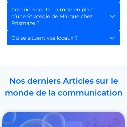
Combien coûte La mise en place
d’une Stratégie de Marque chez
Prismaze ?
Où se situent vos locaux ?
Nos derniers Articles sur le
monde de la communication