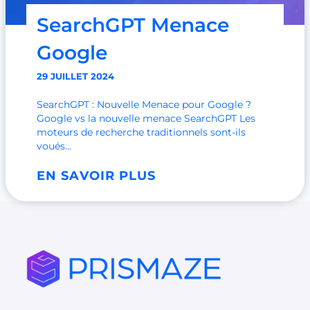
SearchGPT Menace
Google
29 JUILLET 2024
SearchGPT : Nouvelle Menace pour Google ?
Google vs la nouvelle menace SearchGPT Les
moteurs de recherche traditionnels sont-ils
voués…
S
EN SAVOIR PLUS
e
a
r
c
h
G
P
T
M
e
n
a
c
e
G
o
o
g
l
e